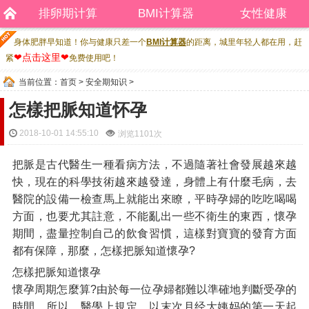
排卵期计算
BMI计算器
女性健康
身体肥胖早知道！你与健康只差一个
BMI计算器
的距离，城里年轻人都在用，赶
❤点击这里❤
紧
免费使用吧！
当前位置：
首页
>
安全期知识
>
怎樣把脈知道怀孕
2018-10-01 14:55:10
浏览
1101次
把脈是古代醫生一種看病方法，不過隨著社會發展越來越
快，現在的科學技術越來越發達，身體上有什麼毛病，去
醫院的設備一檢查馬上就能出來瞭，平時孕婦的吃吃喝喝
方面，也要尤其註意，不能亂出一些不衛生的東西，懷孕
期間，盡量控制自己的飲食習慣，這樣對寶寶的發育方面
都有保障，那麼，怎樣把脈知道懷孕?
怎樣把脈知道懷孕
懷孕周期怎麼算?由於每一位孕婦都難以準確地判斷受孕的
時間，所以，醫學上規定，以末次月经大姨妈的第一天起