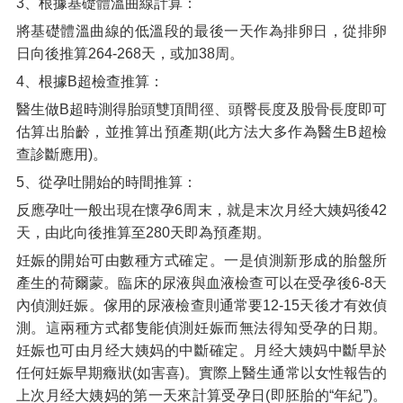
3、根據基礎體溫曲線計算：
將基礎體溫曲線的低溫段的最後一天作為排卵日，從排卵
日向後推算264-268天，或加38周。
4、根據B超檢查推算：
醫生做B超時測得胎頭雙頂間徑、頭臀長度及股骨長度即可
估算出胎齡，並推算出預產期(此方法大多作為醫生B超檢
查診斷應用)。
5、從孕吐開始的時間推算：
反應孕吐一般出現在懷孕6周末，就是末次月经大姨妈後42
天，由此向後推算至280天即為預產期。
妊娠的開始可由數種方式確定。一是偵測新形成的胎盤所
產生的荷爾蒙。臨床的尿液與血液檢查可以在受孕後6-8天
內偵測妊娠。傢用的尿液檢查則通常要12-15天後才有效偵
測。這兩種方式都隻能偵測妊娠而無法得知受孕的日期。
妊娠也可由月经大姨妈的中斷確定。月经大姨妈中斷早於
任何妊娠早期癥狀(如害喜)。實際上醫生通常以女性報告的
上次月经大姨妈的第一天來計算受孕日(即胚胎的“年紀”)。