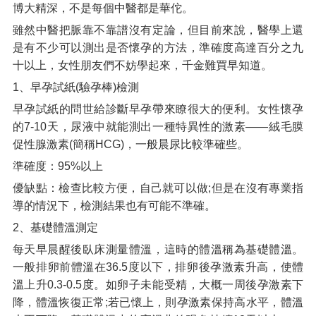
博大精深，不是每個中醫都是華佗。
雖然中醫把脈靠不靠譜沒有定論，但目前來說，醫學上還
是有不少可以測出是否懷孕的方法，準確度高達百分之九
十以上，女性朋友們不妨學起來，千金難買早知道。
1、早孕試紙(驗孕棒)檢測
早孕試紙的問世給診斷早孕帶來瞭很大的便利。女性懷孕
的7-10天，尿液中就能測出一種特異性的激素——絨毛膜
促性腺激素(簡稱HCG)，一般晨尿比較準確些。
準確度：95%以上
優缺點：檢查比較方便，自己就可以做;但是在沒有專業指
導的情況下，檢測結果也有可能不準確。
2、基礎體溫測定
每天早晨醒後臥床測量體溫，這時的體溫稱為基礎體溫。
一般排卵前體溫在36.5度以下，排卵後孕激素升高，使體
溫上升0.3-0.5度。如卵子未能受精，大概一周後孕激素下
降，體溫恢復正常;若已懷上，則孕激素保持高水平，體溫