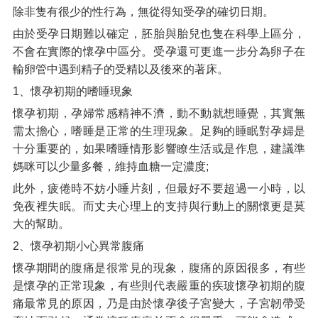
除非隻有很少的性行為，無從得知受孕的確切日期。
由於受孕日期難以確定，胚胎與胎兒也隻在科學上區分，
不會在實際的懷孕中區分。受孕還可更進一步分為卵子在
輸卵管中遇到精子的受精以及後來的著床。
1、懷孕初期的嗜睡現象
懷孕初期，孕婦常感精神不濟，動不動就想睡覺，其實無
需太擔心，嗜睡是正常的生理現象。足夠的睡眠對孕婦是
十分重要的，如果嗜睡情形影響瞭生活或是作息，建議準
媽咪可以少量多餐，維持血糖一定濃度;
此外，疲倦時不妨小睡片刻，但最好不要超過一小時，以
免夜裡失眠。而丈夫心理上的支持與行動上的關懷更是莫
大的幫助。
2、懷孕初期小心異常腹痛
懷孕期間的腹痛是很常見的現象，腹痛的原因很多，有些
是懷孕的正常現象，有些則代表嚴重的疾玻懷孕初期的腹
痛最常見的原因，乃是由於懷孕後子宮變大，子宮韌帶受