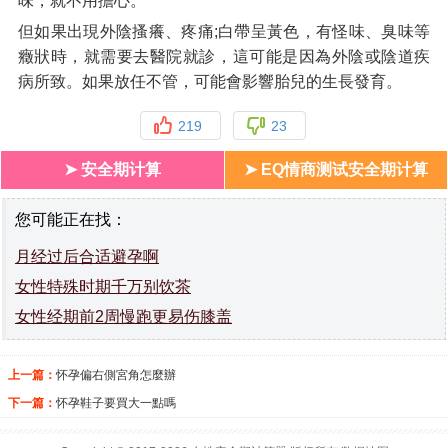
味，就不用擔心。
但如果出現外陰搔癢、疼痛;白帶呈黃色，有怪味、臭味等
癥狀時，就需要去醫院就診，這可能是因為外陰或陰道疾
病所致。如果放任不管，可能會影響胎兒的生長發育。
219
23
➤ 安全期计算
➤ EQ情商测试安全期计算
您可能正在找：
月经过后合适避孕啊
女性特殊时期千万别饮茶
女性经期前2周慢跑更易伤膝盖
上一篇：
怀孕偏右側宮角怎麼辦
下一篇：
怀孕鞋子要買大一點嗎