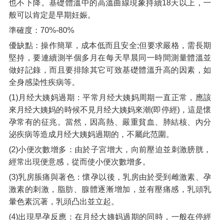
也不下降。基礎體溫中的高溫曲線現象持續18天以上，一
般可以肯定是早期妊娠。
準確度：70%-80%
優缺點：操作簡單，成本低而且安全;但要求嚴格，需長期
堅持，要連續測半個多月在每天早晨同一時間測量體溫並
做好記錄，而且要排除其它可致基礎體溫升高的因素，如
全身感染性疾病等。
(1)月经大姨妈過期：平常月经大姨妈周期一直正常，應該
來月经大姨妈的時候不見月经大姨妈來潮(即停經)，這是懷
孕常有的征兆。當然，因高熱、嚴重貧血、肺結核、內分
泌疾病等造成月经大姨妈過期的，不屬此范圍。
(2)小便次數增多：由於子宮增大，向前壓迫並刺激膀胱，
經常出現便意感，從而使小便次數增多。
(3)乳房脹痛與著色：懷孕以後，乳房由於受到雌激素、孕
激素的刺激，脂肪、腺體逐漸增加，並有壓痛感，乳頭乳
暈色素沉著，乳頭凸出並立起。
(4)出現早孕反應：在月经大姨妈過期的同時，一般在停經