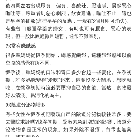
後四周左右出現厭食、偏食、喜酸辣、厭油膩、晨起惡心
嘔吐等，嚴重者則惡心劇烈，飲食難進，嘔吐不止，這也
是早孕的征象(這些早孕的反應，一般在3個月即可消失)。
有些曾口服避孕藥的婦女，有時也可有厭食、惡心的表
現，但一般比較輕微且短暫，通常不難區別。
(5)常有饑餓感
很多準媽媽從懷孕開始，總感覺饑餓，這種餓餓感和以前
空腹的感覺有所不同。
懷孕後，準媽媽的口味和胃口多少會起一些變化。在孕初
期，許多媽咪變得“愛吃”起來，這並沒多大關系，想吃就
吃，在懷孕初期時沒必要壓抑自己的食欲。當然，食物最
好以清淡、易消化的為主。
(6)陰道分泌物增多
有些女性在懷孕初期發現自己的陰道分泌物較往常多，要
去醫院求診嗎?懷孕初期，受激素急劇增加的影響，陰道分
泌物增多是正常的現象。如果外陰不發癢，白帶也無臭