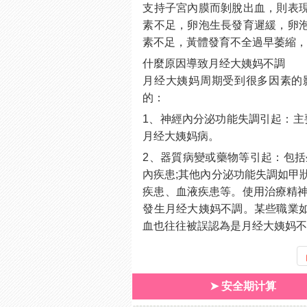
支持子宮內膜而剝脫出血，則表
素不足，卵泡生長發育遲緩，卵
素不足，黃體發育不全過早萎縮
什麼原因導致月经大姨妈不調
月经大姨妈周期受到很多因素的
的：
1、神經內分泌功能失調引起：主
月经大姨妈病。
2、器質病變或藥物等引起：包括
內疾患;其他內分泌功能失調如甲
疾患、血液疾患等。使用治療精神
發生月经大姨妈不調。某些職業
血也往往被誤認為是月经大姨妈
➤ 安全期计算