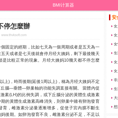
BMI计算器
安
不停怎麼辦
女
女
www.thvksoft.com
一個固定的經期，比如七天為一個周期或者是五天為一
生
在五天或者是七天後就會停月经大姨妈，剩下最後幾天
都是比較正常的現象。月经大姨妈10幾天都不停怎麼
女
女
非
以上)，時而後期(延後1周以上)，稱為月经大姨妈不定
丘腦—垂體—卵巢軸的功能失調直接有關。 當體內促
生
成激素(LH)的比例失調，或下丘腦分泌的黃體生成激素
大
中期的黃體生成激素高峰消失，則卵巢中雖有卵泡發育
想
發育，雌激素分泌量逐漸增多，促使子宮內膜不斷生
姨妈後期。如卵泡發育不良，雌激素分泌不足，不足以