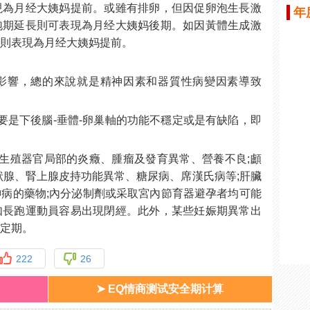
現為月经大姨妈提前。或雖有排卵，但因促卵泡生長激
年
泡期延長則可表現為月经大姨妈後期。如因黃體生成激
，則表現為月经大姨妈提前。
影響，總的來說就是精神因素和器質性病變因素導致
要是下後腦-垂體-卵巢軸的功能不穩定或是有缺陷，即
生殖器官局部的炎癥、腫瘤及發育異常、營養不良;顱
狀腺、腎上腺皮持功能異常、糖尿病、席漢氏病等;肝臟
病的藥物;內分泌制劑或采取宮內節育器避孕者均可能
如長跑運動員容易出現閉經。此外，某些妊娠期異常出
不定期。
222
26
➤ EQ情商测试安全期计算