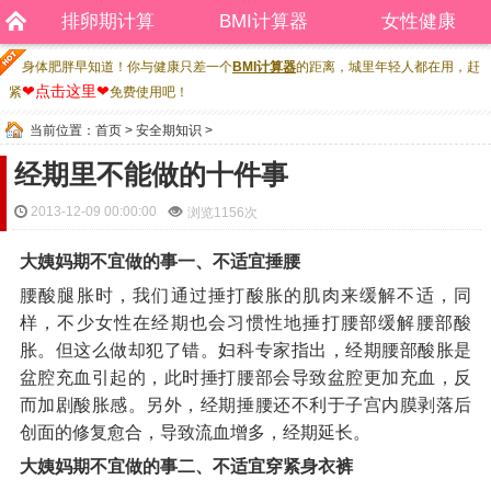
排卵期计算
BMI计算器
女性健康
身体肥胖早知道！你与健康只差一个
BMI计算器
的距离，城里年轻人都在用，赶
❤点击这里❤
紧
免费使用吧！
当前位置：
首页
>
安全期知识
>
经期里不能做的十件事
2013-12-09 00:00:00
浏览
1156次
大姨妈期不宜做的事一、不适宜捶腰
腰酸腿胀时，我们通过捶打酸胀的肌肉来缓解不适，同
样，不少女性在经期也会习惯性地捶打腰部缓解腰部酸
胀。但这么做却犯了错。妇科专家指出，经期腰部酸胀是
盆腔充血引起的，此时捶打腰部会导致盆腔更加充血，反
而加剧酸胀感。另外，经期捶腰还不利于子宫内膜剥落后
创面的修复愈合，导致流血增多，经期延长。
大姨妈期不宜做的事二、不适宜穿紧身衣裤