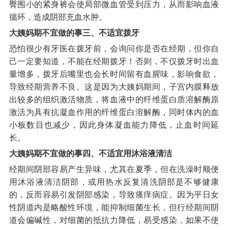
臀围小的紧身裤会使局部微血管受到压力，从而影响血液
循环，造成阴部充血水肿。
大姨妈期不宜做的事三、不适宜拨牙
恐怕很少有牙医在拨牙前，会询问你是否在经期，但你自
己一定要知道，不能在经期拨牙！否则，不仅拨牙时出血
量增多，拨牙后嘴里也会长时间留有血腥味，影响食欲，
导致经期营养不良。这是因为大姨妈期间，子宫内膜释放
出较多的组织激活物质，将血液中的纤维蛋白质溶解酶原
激活为具有抗凝血作用的纤维蛋白溶解酶，同时体内的血
小板数目也减少，因此身体凝血能力降低，止血时间延
长。
大姨妈期不宜做的事四、不适宜用沐浴液清洁
经期间阴部容易产生异味，尤其在夏季，但在洗澡时顺便
用沐浴液清洁阴部，或用热水反复清洗阴部是不够健康
的，反而容易引发阴部感染，导致瘙痒病症。因为平日女
性阴道内是略酸性环境，能抑制细菌生长，但行经期间阴
道会偏碱性，对细菌的抵抗力降低，易受感染，如果不使