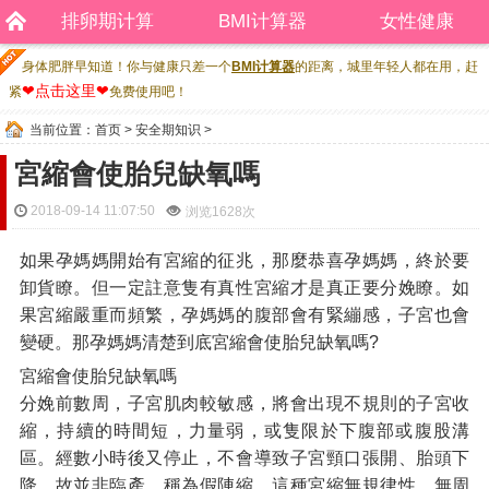
排卵期计算
BMI计算器
女性健康
身体肥胖早知道！你与健康只差一个
BMI计算器
的距离，城里年轻人都在用，赶
❤点击这里❤
紧
免费使用吧！
当前位置：
首页
>
安全期知识
>
宮縮會使胎兒缺氧嗎
2018-09-14 11:07:50
浏览
1628次
如果孕媽媽開始有宮縮的征兆，那麼恭喜孕媽媽，終於要
卸貨瞭。但一定註意隻有真性宮縮才是真正要分娩瞭。如
果宮縮嚴重而頻繁，孕媽媽的腹部會有緊繃感，子宮也會
變硬。那孕媽媽清楚到底宮縮會使胎兒缺氧嗎?
宮縮會使胎兒缺氧嗎
分娩前數周，子宮肌肉較敏感，將會出現不規則的子宮收
縮，持續的時間短，力量弱，或隻限於下腹部或腹股溝
區。經數小時後又停止，不會導致子宮頸口張開、胎頭下
降，故並非臨產，稱為假陣縮。這種宮縮無規律性，無周