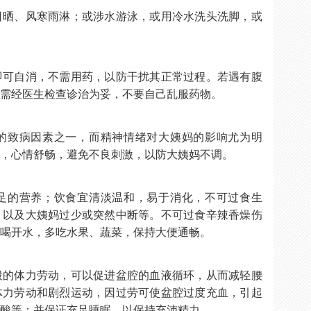
日晒、风寒雨淋；或涉水游泳，或用冷水洗头洗脚，或
即可自消，不需用药，以防干扰其正常过程。若遇有腹
，需经医生检查诊治为妥，不要自己乱服药物。
的致病因素之一，而精神情绪对大姨妈的影响尤为明
定，心情舒畅，避免不良刺激，以防大姨妈不调。
足的营养；饮食宜清淡温和，易于消化，不可过食生
，以及大姨妈过少或突然中断等。不可过食辛辣香燥伤
多喝开水，多吃水果、蔬菜，保持大便通畅。
般的体力劳动，可以促进盆腔的血液循环，从而减轻腰
体力劳动和剧烈运动，因过劳可使盆腔过度充血，引起
腰酸等；并保证充足睡眠，以保持充沛精力。