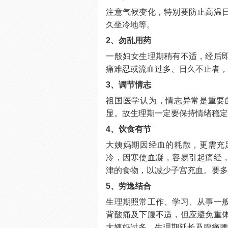
注意气候变化，特别要防止高温
久坐冷地等。
2、勿乱用药
一般妇女生理期稍有不适，经后
痛难忍或流血过多、日久不止者
3、调节情志
祖国医学认为，情志异常是重要
显。故生理期一定要保持情绪稳
4、饮食有节
大姨妈期因经血的耗散，更需充
冷，因寒使血凝，容易引起痛经
津的食物，以减少子宫充血。要
5、劳逸结合
生理期照常工作、学习、从事一
背酸痛及下腹不适，但应避免重
大姨妈过多、生理期延长及腹痛