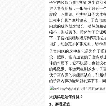
子宫内膜随卵巢排卵而发生财期
进入青春期后，一般每个月有一
腹腔，叫排卵。排卵的日子大体在
过程中卵巢产生雌激素，子宫内膜
内膜的腺体随之增长，动脉加粗
缩小，形成黄体。黄体除了分泌
下，子宫内膜继续增厚到5毫米左
增多，动脉更加扩张充血，结缔
子宫内膜的这种变化是为卵子受
软、肥厚、富有血管的子宫内膜上
体的作用下，它不脱落，也就没
的雌激素、孕激素急剧减少，子
使子宫内膜的功能层缺血，引起
的子宫内膜功能层就剥落下来，
大姨妈期如何保健？
1、寒暖适宜