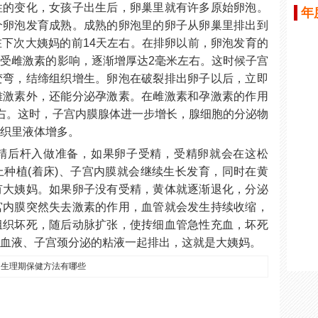
性的变化，女孩子出生后，卵巢里就有许多原始卵泡。
年
个卵泡发育成熟。成熟的卵泡里的卵子从卵巢里排出到
下次大姨妈的前14天左右。在排卵以前，卵泡发育的
受雌激素的影响，逐渐增厚达2毫米左右。这时候子宫
变弯，结缔组织增生。卵泡在破裂排出卵子以后，立即
雌激素外，还能分泌孕激素。在雌激素和孕激素的作用
右。这时，子宫内膜腺体进一步增长，腺细胞的分泌物
组织里液体增多。
精后杆入做准备，如果卵子受精，受精卵就会在这松
种植(着床)、子宫内膜就会继续生长发育，同时在黄
有大姨妈。如果卵子没有受精，黄体就逐渐退化，分泌
宫内膜突然失去激素的作用，血管就会发生持续收缩，
组织坏死，随后动脉扩张，使抟细血管急性充血，坏死
同血液、子宫颈分泌的粘液一起排出，这就是大姨妈。