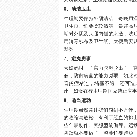
6、清洁卫生
生理期要保持外阴清洁，每晚用
卫生巾、纸要柔软清洁，最好高
垢对外阴及大腿内侧的刺激，洗
用消毒纱布及卫生纸。大便后要
发炎。
7、避免房事
大姨妈时，子宫内膜剥脱出血，
低，防御病菌的能力减弱。如此
管炎症粘连，堵塞不通，还可造
此，妇女在行生理期间应禁止房
8、适当运动
生理期虽然常让我们感到不方便
的收缩与放松，有利于经血的排
些伸展动作、冥想型瑜伽等。运
跳跃就不要做了，游泳也要避免