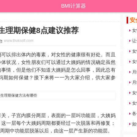
BMI计算器
安
生理期保健8点建议推荐
女
让
www.thvksoft.com
女
妈可以排出体内的毒素，对女性的健康很有好处。而且
女
身体状况，女性朋友们可以通过大姨妈的情况确定虽然
的事情，但是他们不知道大姨妈是怎么回事，因此总有
月
妈期如何保健？接下来将一一为大家介绍，供大家参
月
女
各
有关，子宫内膜分两层，表面的一层叫功能层，大姨妈
，这一层每个大姨妈周期都要经过一次脱落和再修复；
如
妈周期中功能层脱落以后，由这一层产生新的功能层。