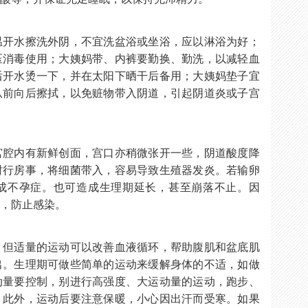
温开水擦洗外阴，不宜洗盆浴或坐浴，应以淋浴为好；
压消毒使用；大姨妈带、内裤要勤换、勤洗，以减轻血
后开水烫一下，并在太阳下晒干后备用；大姨妈垫子宜
从前向后擦拭，以免赃物带入阴道，引起阴道炎或子宫
宫腔内有新鲜创面，宫口亦稍微张开一些，阴道酸度降
时行房事，将细菌带入，容易导致生殖器发炎。若输卵
成不孕症。也可造成生理期延长，甚至崩落不止。因
事，防止感染。
，但适量的运动可以改善血液循环，帮助腹肌和盆底肌
出。生理期可做些简单的运动来缓解身体的不适，如做
动量要控制，别进行高强度、大运动量的运动，跑步、
。此外，运动后要注意保暖，小心因出汗而受寒。如果