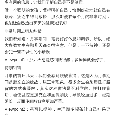
多有用的信息，让我们了解自己是不是健康。
做一个聪明的女孩，懂得呵护自己，恰到好处地让自己在
烦躁、疲乏中得到放松，那么即使在每个月的非常时期，
也能让自己透出亮亮的健康光泽来!
非常时期之特别纠错
我们都知道：月事期间，需要好好休息和调养。所以，绝
大多数女生在那几天都会很注意。但是，一不留神，还是
会犯一些常识性的小错误
Viewpoint1：那几天总是感到腰很酸，多捶捶就会好了。
特别纠错：
月事的前后几天，我们会感到腰酸背痛，这是因为月事期
间盆腔充血的缘故，属正常现象。很多女生会采用捶打腰
背的方式来缓解，其实这种做法是不科学的。捶打腰背
后，会使盆腔更加充血和血流加快，导致经血过多，经期
延长，反而使腰酸背痛更加严重。
Viewpoint2：茶可以提神，生理期多喝茶让自己神采奕