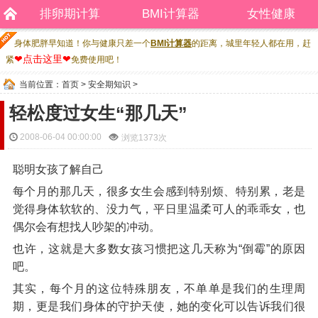
排卵期计算
BMI计算器
女性健康
身体肥胖早知道！你与健康只差一个
BMI计算器
的距离，城里年轻人都在用，赶
❤点击这里❤
紧
免费使用吧！
当前位置：
首页
>
安全期知识
>
轻松度过女生“那几天”
2008-06-04 00:00:00
浏览
1373次
聪明女孩了解自己
每个月的那几天，很多女生会感到特别烦、特别累，老是
觉得身体软软的、没力气，平日里温柔可人的乖乖女，也
偶尔会有想找人吵架的冲动。
也许，这就是大多数女孩习惯把这几天称为“倒霉”的原因
吧。
其实，每个月的这位特殊朋友，不单单是我们的生理周
期，更是我们身体的守护天使，她的变化可以告诉我们很