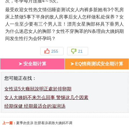
次，冬季每月连服4～5次。
最受欢迎女性热文情侣睡姿测试女人内裤多脏她有3个乳房
床上禁做5事下半身的敌人房事后女人怎样做私处保养？女
人一生至少要有三个男人丑！漂亮女星胸部杯具下垂男人
为什么迷恋女人的胸部？女性不穿胸罩的N条理由大姨妈期
间发生性行为会怀孕吗？
255
21
➤ 安全期计算
➤ EQ情商测试安全期计算
您可能正在找：
女性這5大癥狀說明正處於排卵期
女人大姨妈不来怎么回事 警惕这几个因素
经期保健 经期最适合的滋润汤
上一篇：
夏季勿贪凉 肚脐着凉易致大姨妈不调