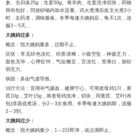
参、当归各25g，生姜50g。将羊肉、生姜洗净切块，药物
用布包好，同放砂锅内加水适量。武火煮沸后改文火煮2小
时，去药渣，调味服食。冬季每逢大姨妈后，每天1次，连
服3～5天。
大姨妈过多：
概念：指大姨妈量多，过期不止。
症状：常见经色淡红、经质清稀，小腹空坠，神疲乏力，
面色无华，心悸怔忡，气短懒言，舌淡红，苔薄白，脉软
弱无力。
病因：多由气虚导致。
治疗方法：宜用补气摄血，健脾宁心。可用老母鸡1只，黄
芪10g，艾叶15g，将老母鸡洗净，切块，同黄芪、艾叶(布
包)清蒸或煮汤，分2～3次食用。冬季每逢大姨妈期，连服
2～3剂。
大姨妈过少：
概念：指大姨妈量少，1～2日即净，或点滴即止。