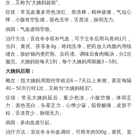
次，又称为“大姨妈超前”。
症状：常见血量多而色淡红、质清稀，精神疲倦，气短心
悸，小腹有空坠感，面色无华，舌质淡，脉弱无力。
病因：气血虚弱导致。
治疗方法：宜在冬令双补气血，可于立冬后用乌骨鸡1只，
当归、黄芪、茯苓各9g，将鸡洗净，把药放入鸡腹内用线
缝合，放砂锅内煮烂熟、去药渣。调味后食肉喝汤，分2次
服完。大姨妈前每天1剂，每个大姨妈周期服3～5剂。
大姨妈后期：
概念：指大姨妈周期经常错后6～7天以上来潮，甚至每隔
40～50天行经1次，又称为“大姨妈错后”。
症状：常见大姨妈延后，量少色淡，小腹空痛，体弱乏
力，面色苍白，头晕乏力，心悸少寐，筋骨酸痛，皮肤干
枯，舌淡苔少，脉细无力。
病因：多由血虚引起。
治疗方法：宜在冬令补血调经，可用羊肉500g，黄芪、党