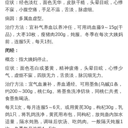
症状：经色淡红，面色无华，皮肤干糙，头晕目眩，心悸
不寐，小腹空痛，手足不温，舌淡，脉虚细。
病因：多属血虚型。
治疗方法：宜补气养血以养冲任，可用鸡血藤9～15g(干
品)，大枣10枚，瘦猪肉200g，炖服。冬季在每次大姨妈
前，连服5天，每天1剂。
闭经：
概念：指大姨妈停止。
症状：面色苍白或萎黄，精神疲倦，头晕目眩，心悸少
气，虚烦不寐，四肢无力，舌质淡，脉沉细无力。
治疗方法：宜气血兼补，养血通经。可用墨鱼(乌贼)1条，
约200～300g，桃仁6g。将墨鱼洗净切块，同桃仁共煮，
食墨鱼喝汤。
每天1次，每月连服5～6天。或用黄芪30g，枸杞30g，乳
鸽1只，将乳鸽洗净，黄芪用布包，同枸杞，放炖蛊内加水
适量，隔水炖熟，调味后饮汤、吃鸽肉。一般隔天炖服1