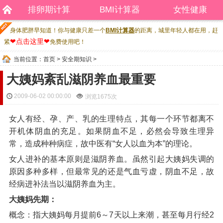
排卵期计算
BMI计算器
女性健康
身体肥胖早知道！你与健康只差一个
BMI计算器
的距离，城里年轻人都在用，赶
❤点击这里❤
紧
免费使用吧！
当前位置：
首页
>
安全期知识
>
大姨妈紊乱滋阴养血最重要
2009-06-02 00:00:00
浏览
1675次
女人有经、孕、产、乳的生理特点，其每一个环节都离不
开机体阴血的充足。如果阴血不足，必然会导致生理异
常，造成种种病症，故中医有“女人以血为本”的理论。
女人进补的基本原则是滋阴养血。虽然引起大姨妈失调的
原因多种多样，但最常见的还是气血亏虚，阴血不足，故
经病进补法当以滋阴养血为主。
大姨妈先期：
概念：指大姨妈每月提前6～7天以上来潮，甚至每月行经2