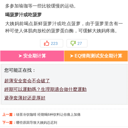
多参加瑜珈等一些比较缓慢的运动。
喝菠萝汁或吃菠萝
大姨妈前喝点新鲜菠萝汁或吃点菠萝，由于菠萝里含有一
种可使人体肌肉放松的菠萝蛋白酶，可缓解大姨妈疼痛。
223
27
➤ 安全期计算
➤ EQ情商测试安全期计算
您可能正在找：
超薄安全套会不会破了
經期可以運動嗎？生理期適合做什麼運動
避孕套薄好还是厚好
上一篇：
绿茶冷饮咖啡 经期喝6种饮料让你痛上加痛
下一篇：
哪些原因导致大姨妈总迟到