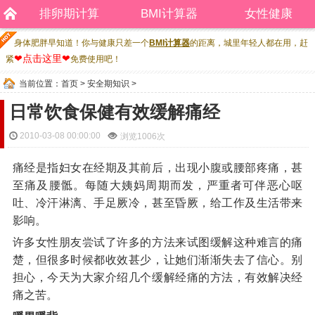
排卵期计算
BMI计算器
女性健康
身体肥胖早知道！你与健康只差一个
BMI计算器
的距离，城里年轻人都在用，赶
❤点击这里❤
紧
免费使用吧！
当前位置：
首页
>
安全期知识
>
日常饮食保健有效缓解痛经
2010-03-08 00:00:00
浏览
1006次
痛经是指妇女在经期及其前后，出现小腹或腰部疼痛，甚
至痛及腰骶。每随大姨妈周期而发，严重者可伴恶心呕
吐、冷汗淋漓、手足厥冷，甚至昏厥，给工作及生活带来
影响。
许多女性朋友尝试了许多的方法来试图缓解这种难言的痛
楚，但很多时候都收效甚少，让她们渐渐失去了信心。别
担心，今天为大家介绍几个缓解经痛的方法，有效解决经
痛之苦。