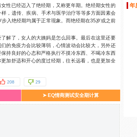
年
着女性已经迈入了绝经期，又称更年期。绝经期女性的
一样，遗传、疾病、手术与医学治疗等等多方面因素会
8岁步入绝经期均属于正常现象。而绝经期在35岁或之前
经了解了，女人的大姨妈是怎么回事。最后在这里还要
我们的免疫力会比较薄弱，心情波动会比较大，另外还
要保持良好的心态和严格执行不摸冷东西、不喝冷东西
你更加舒适和开心的度过经期，往长远看，也是更加全
208
29
➤ EQ情商测试安全期计算