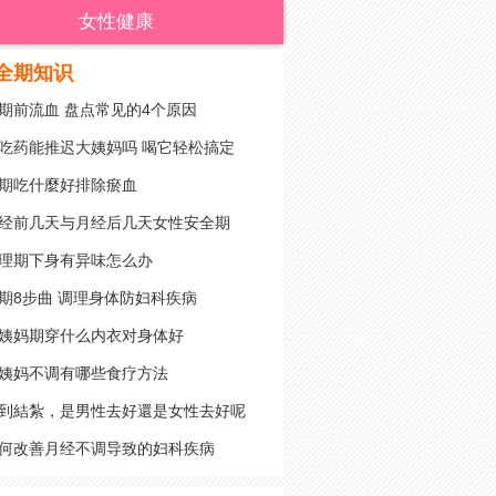
女性健康
全期知识
期前流血 盘点常见的4个原因
吃药能推迟大姨妈吗 喝它轻松搞定
期吃什麼好排除瘀血
经前几天与月经后几天女性安全期
理期下身有异味怎么办
期8步曲 调理身体防妇科疾病
姨妈期穿什么内衣对身体好
姨妈不调有哪些食疗方法
到結紮，是男性去好還是女性去好呢
何改善月经不调导致的妇科疾病