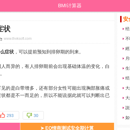
BMI计算器
安
症状
经
不
www.thvksoft.com
經
什么症状
，可以提前预知到排卵期的到来。
月
因人而异的，有人排卵期前会出现基础体温的变化，白
生
状。
经
可见的是白带增多，还有部分女性可能出现胸部胀痛或
大
症状都是不一而足的，所以不能说据此就可以判断出已
大
說
293
30
如
➤ EQ情商测试安全期计算