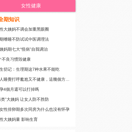
女性健康
全期知识
性大姨妈不调会加重黑眼圈
期嗜睡不防试试中医调理法
姨妈期七大“怪病”自我调治
个不良习惯毁健康
生切记：生理期这7种水果不能吃
女人睡覺打呼尷尬又不健康，這幾個方面可以試試
孕4個月還可以打掉嗎
另类”大姨妈 让女人防不胜防
女性排卵期多次同房为什么也没有怀孕
性大姨妈量 影响生育