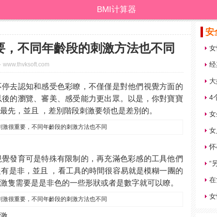
BMI计算器
安
要，不同年齡段的刺激方法也不同
女
经
www.thvksoft.com
大
不停去認知和感受色彩瞭，不僅僅是對他們視覺方面的
4
以後的瀏覽、審美、感受能力更出眾。以是，你對寶寶
最先，並且 ，差別階段刺激要領也是差別的。
女
怀
視覺發育可是特殊有限制的，再充滿色彩感的工具他們
“
有是非，並且 ，看工具的時間很容易就是模糊一團的
在
刺激隻需要是是非色的一些形狀或者是數字就可以瞭。
女
刺激