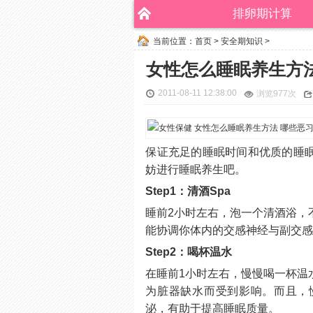
排卵期计算
当前位置：
首页
>
安全期知识
>
女性怎么睡眠养生方
2011-08-11 12:38:00
浏览
977次
保证充足的睡眠时间和优质的睡
妨进行睡眠养生吧。
Step1：清酒Spa
睡前2小时左右，泡一个清酒浴，
能协调你体内的交感神经与副交
Step2：喝杯温水
在睡前1小时左右，慢慢喝一杯温
为脏器缺水而受到影响。而且，
泌，有助于提高睡眠质量。