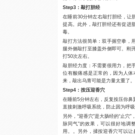
Step3：敲打胆经
在睡前30分钟左右敲打胆经，让
提高。此外，敲打胆经还有促进
毒。
敲打方法很简单：双手握空拳，
腿外侧敲打至膝盖外侧即可。刚
打50次左右。
敲胆经力度：不需要很用力，把
位有酸痛感是正常的，因为人体
来，敲出乌青可能是力量太重了
Step4：按压迎香穴
在睡前5分钟左右，反复按压你鼻
直接刺激呼吸系统，防止因为呼
另外，“迎香穴”是大肠经的“止穴
脉同气”的效果，可以很好地调
用。。另外，揉按迎香穴可以让