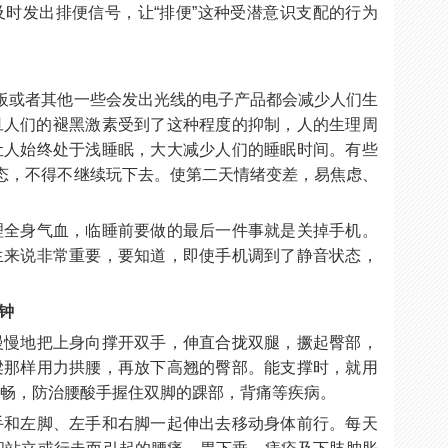
时发出排便信号，让“排便”这种受潜意识支配的行为
板或者其他一些会发出光线的电子产品都会减少人们生
旦人们的褪黑激素受到了这种程度的抑制，人的生理周
让人始终处于浅睡眠，大大减少人们的睡眠时间。有些
态，不得不继续玩下去。使第二天情绪变差，易焦虑、
理全身气血，临睡前要做的最后一件事就是关掉手机。
生来说非常重要，要知道，即使手机调到了静音状态，
。
分钟
慢慢地把上身向撑开双手，伸直合拢双腿，撅起臀部，
梁那样用力拱腰，再放下高翘的臀部。能支撑时，就用
流畅，防治腰酸手握住双脚的踝部，背痛等疾病。
手和左脚、左手和右脚一起伸出去移动身体前行。每天