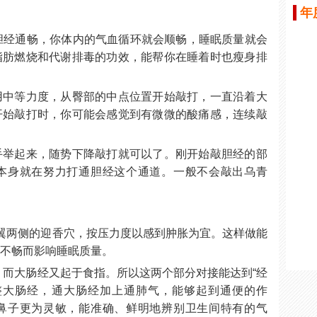
年
胆经通畅，你体内的气血循环就会顺畅，睡眠质量就会
脂肪燃烧和代谢排毒的功效，能帮你在睡着时也瘦身排
用中等力度，从臀部的中点位置开始敲打，一直沿着大
开始敲打时，你可能会感觉到有微微的酸痛感，连续敲
手举起来，随势下降敲打就可以了。刚开始敲胆经的部
本身就在努力打通胆经这个通道。一般不会敲出乌青
。
翼两侧的迎香穴，按压力度以感到肿胀为宜。这样做能
吸不畅而影响睡眠质量。
”，而大肠经又起于食指。所以这两个部分对接能达到“经
整大肠经，通大肠经加上通肺气，能够起到通便的作
鼻子更为灵敏，能准确、鲜明地辨别卫生间特有的气