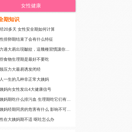
女性健康
全期知识
经20多天 女性安全期如何计算
性排卵期结束了会有什么特征
壓力過大易出現皺紋，這幾種習慣讓你皺紋叢生
些食物生理期是最好不要吃
领压力大最易诱发闭经
人一生的几种非正常大姨妈
姨妈向女性发出4大健康信号
大姨妈期吃什么排污血 生理期吃它们有好处
大姨妈经期同房的危害有什么 影响不可忽视
性在大姨妈期不适 呕吐怎么办