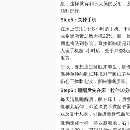
息，这样就有利于大脑的反射，及
顺利进行。
Step5：关掉手机
在床上使用1个多小时的手机、平
成褪黑激素总数大概22%。而一
期也将受到影响，直接影响便是
人玩手机超1小时后，处于兴奋状
沮丧。
所以，要想通过睡眠来养生，调
保持单纯的睡眠环境对于睡眠养
仍会干扰脑电波，影响睡眠质量
Step6：睡醒后先在床上拉伸10
每天清晨睡醒后，趴在床上，后
像猫儿后仰，仰至快要不拱起脊
双反复十几次，可促进全身气血
像狗走路一样，将四肢着地，右