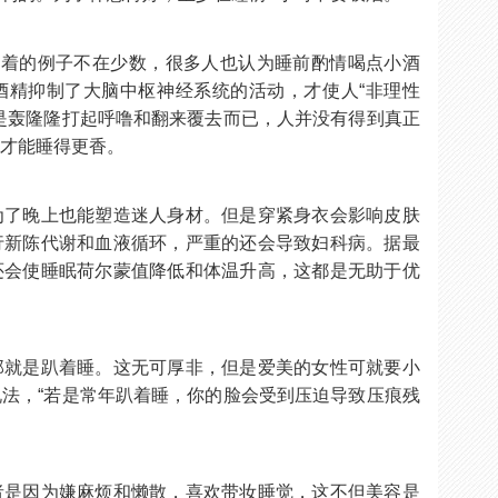
睡着的例子不在少数，很多人也认为睡前酌情喝点小酒
酒精抑制了大脑中枢神经系统的活动，才使人“非理性
是轰隆隆打起呼噜和翻来覆去而已，人并没有得到真正
精才能睡得更香。
为了晚上也能塑造迷人身材。但是穿紧身衣会影响皮肤
行新陈代谢和血液循环，严重的还会导致妇科病。据最
还会使睡眠荷尔蒙值降低和体温升高，这都是无助于优
那就是趴着睡。这无可厚非，但是爱美的女性可就要小
法，“若是常年趴着睡，你的脸会受到压迫导致压痕残
者是因为嫌麻烦和懒散，喜欢带妆睡觉，这不但美容是