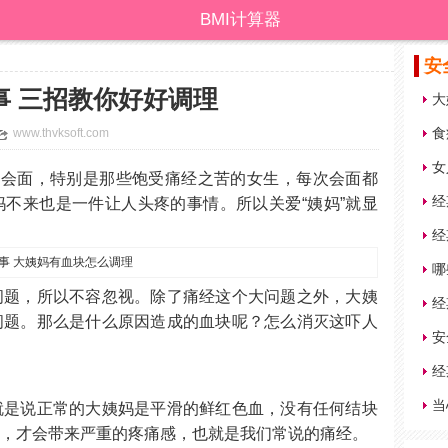
BMI计算器
安
事 三招教你好好调理
大
食
www.thvksoft.com
女
的会面，特别是那些饱受痛经之苦的女生，每次会面都
经
不来也是一件让人头疼的事情。所以关爱“姨妈”就显
经
哪
问题，所以不容忽视。除了痛经这个大问题之外，大姨
经
问题。那么是什么原因造成的血块呢？怎么消灭这吓人
安
经
当
就是说正常的大姨妈是平滑的鲜红色血，没有任何结块
时，才会带来严重的疼痛感，也就是我们常说的痛经。