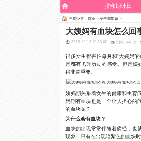
排卵期计算
当前位置：
首页
>
安全期知识
>
大姨妈有血块怎么回
2015-12-12 10:13:00
浏览
1446次
很多女生都害怕每月和“大姨妈”
是都有飞升历劫的感受。但是姨妈
得非常重要。
姨妈期关系着女生的健康和生育
妈期有血块也是一个让人担心的
的血块呢？
为什么会有血块？
血块的出现常常伴随着痛经，也
现象，只有在出现暗紫色的血块